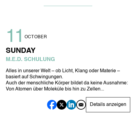
SOJALL
HARMONIS-TROPFEN
11
OCTOBER
SUNDAY
DORA OXYGEN
MEINE GESUNDE
M.E.D. SCHULUNG
ERNÄHRUNG
ÄRZTE & THERAPEUTEN
Alles in unserer Welt – ob Licht, Klang oder Materie –
basiert auf Schwingungen.
Symbio-Harmonizer M.E.D.
Auch der menschliche Körper bildet da keine Ausnahme:
Symbio-Harmonizer Tube
Von Atomen über Moleküle bis hin zu Zellen...
NEWS
Details anzeigen
Blogbeiträge
Neuigkeiten
EVENTS
ÜBER UNS