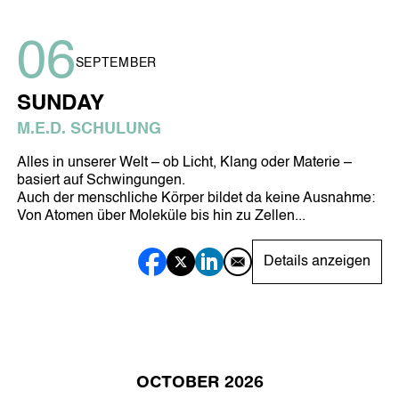
06
FÜR MEINE TIERE
MOBILE ENDGERÄTE
SEPTEMBER
SUNDAY
M.E.D. SCHULUNG
FÜR MEINE FAHRT & REISEN
MEIN SCHUTZ UNTERWEGS
Alles in unserer Welt – ob Licht, Klang oder Materie –
SYMBIO COSMETICS
basiert auf Schwingungen.
Auch der menschliche Körper bildet da keine Ausnahme:
Von Atomen über Moleküle bis hin zu Zellen...
Details anzeigen
GESICHTSPFLEGE
KÖRPERPFLEGE
ZAHNPFLEGE
OCTOBER 2026
WEITERE PRODUKTE