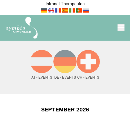
Intranet Therapeuten
PRODUKTE/SHOP
SYMBIO-HARMONIZER
AT - EVENTS
DE - EVENTS
CH - EVENTS
NEU IM SHOP
FÜR MEINE WOHNUNG /
MEIN HAUS
SEPTEMBER 2026
MEIN ARBEITSPLATZ &
FÜR ÄRZTE &
UNTERNEHMEN
THERAPEUTEN