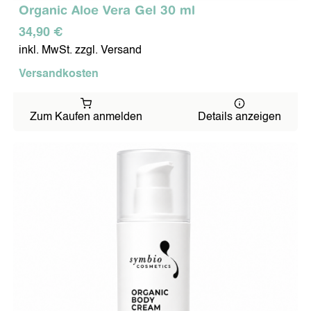
Organic Aloe Vera Gel 30 ml
Team
Job
34,90 €
Umwelt
inkl. MwSt. zzgl. Versand
Methode
Gutachten
Versandkosten
Referenzen
KONTAKT
Zum Kaufen anmelden
Details anzeigen
Impressum
Datenschutzerklärung