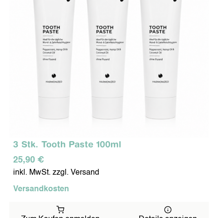
FÜR MEINE TIERE
MOBILE ENDGERÄTE
FÜR MEINE FAHRT & REISEN
MEIN SCHUTZ UNTERWEGS
SYMBIO COSMETICS
3 Stk. Tooth Paste 100ml
GESICHTSPFLEGE
KÖRPERPFLEGE
25,90 €
inkl. MwSt. zzgl. Versand
Versandkosten
ZAHNPFLEGE
WEITERE PRODUKTE