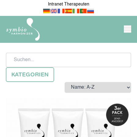
Intranet Therapeuten
PRODUKTE/SHOP
Suchen
SYMBIO-HARMONIZER
KATEGORIEN
Sort by
NEU IM SHOP
FÜR MEINE WOHNUNG /
MEIN HAUS
MEIN ARBEITSPLATZ &
FÜR ÄRZTE &
UNTERNEHMEN
THERAPEUTEN