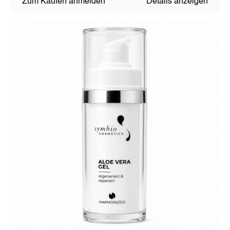
Zum Kaufen anmelden
Details anzeigen
SOJALL
HARMONIS-TROPFEN
DORA OXYGEN
MEINE GESUNDE
ERNÄHRUNG
ÄRZTE & THERAPEUTEN
Symbio-Harmonizer M.E.D.
Symbio-Harmonizer Tube
NEWS
Blogbeiträge
Neuigkeiten
EVENTS
ÜBER UNS