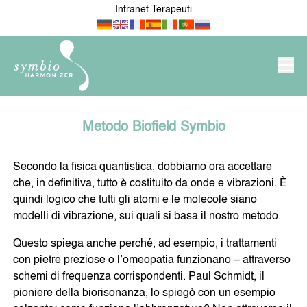
Intranet Terapeuti
PRODOTTI/NEGOZIO
Metodo Biofield Symbio
SYMBIO-HARMONIZER
Secondo la fisica quantistica, dobbiamo ora accettare
che, in definitiva, tutto è costituito da onde e vibrazioni. È
NOVITÀ
PER IL MIO APPARTAMENTO
quindi logico che tutti gli atomi e le molecole siano
/ CASA
modelli di vibrazione, sui quali si basa il nostro metodo.
Questo spiega anche perché, ad esempio, i trattamenti
con pietre preziose o l’omeopatia funzionano – attraverso
IL MIO LAVORO E ATTIVITÀ
PER MEDICI E TERAPEUTI
schemi di frequenza corrispondenti. Paul Schmidt, il
pioniere della biorisonanza, lo spiegò con un esempio