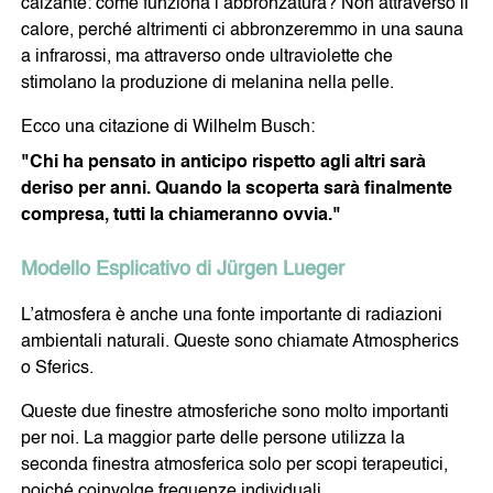
calzante: come funziona l’abbronzatura? Non attraverso il
calore, perché altrimenti ci abbronzeremmo in una sauna
PER I MIEI ANIMALI
DISPOSITIVI MOBILI
a infrarossi, ma attraverso onde ultraviolette che
stimolano la produzione di melanina nella pelle.
Ecco una citazione di Wilhelm Busch:
PER I MIEI VIAGGI
LA MIA PROTEZIONE IN
"Chi ha pensato in anticipo rispetto agli altri sarà
MOVIMENTO
deriso per anni. Quando la scoperta sarà finalmente
SYMBIO COSMETICS
compresa, tutti la chiameranno ovvia."
Modello Esplicativo di Jürgen Lueger
L’atmosfera è anche una fonte importante di radiazioni
CURA DEL VISO
CURA DEL CORPO
ambientali naturali. Queste sono chiamate Atmospherics
o Sferics.
Queste due finestre atmosferiche sono molto importanti
CURA DEI DENTI
per noi. La maggior parte delle persone utilizza la
seconda finestra atmosferica solo per scopi terapeutici,
ALTRI PRODOTTI
poiché coinvolge frequenze individuali.