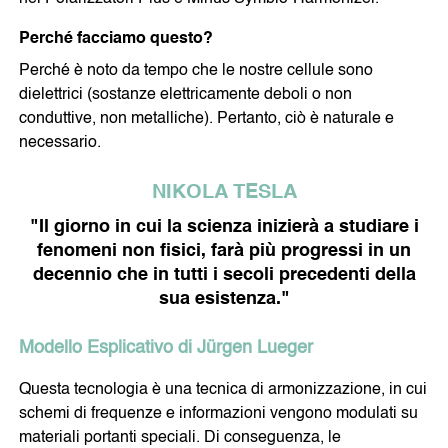
Squadra
Lavoro
Perché facciamo questo?
Ambiente
Metodo
Perché è noto da tempo che le nostre cellule sono
Valutazione
dielettrici (sostanze elettricamente deboli o non
Referenze
conduttive, non metalliche). Pertanto, ciò è naturale e
CONTATTI
necessario.
Note Legali
Politica sulla Protezione dei Dati
NIKOLA TESLA
"Il giorno in cui la scienza inizierà a studiare i
fenomeni non fisici, farà più progressi in un
decennio che in tutti i secoli precedenti della
sua esistenza."
Modello Esplicativo di Jürgen Lueger
Questa tecnologia è una tecnica di armonizzazione, in cui
schemi di frequenze e informazioni vengono modulati su
materiali portanti speciali. Di conseguenza, le