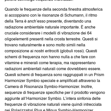
Quando le frequenze della seconda finestra atmosferica
si accoppiano con le risonanze di Schumann, il ritmo
della Terra è anch’esso presente, diventando una
SOJALL
GOCCE HARMONIS
radiazione ambientale naturale importante. È anche
cruciale considerare i modelli di vibrazione dei 64
oligoelementi presenti nella crosta terrestre. Questi si
trovano naturalmente e sono molto simili nella
DORA OXYGEN
LA MIA DIETA SANA
composizione ai nostri eritrociti (globuli rossi). Questi
MEDICI E TERAPEUTI
schemi di frequenza non hanno nulla a che fare con
Symbio-Harmonizer M.E.D.
vitamine e minerali come terapia, ma rappresentano
Symbio-Harmonizer Tube
radiazioni ambientali naturali come dovrebbero essere.
NOTIZIE
Questi schemi di frequenza sono raggruppati in un Prism
Harmonizer Symbio speciale e amplificati attraverso la
Post del Blog
Camera di Risonanza Symbio-Harmonizer. Inoltre,
Ultime Notizie
sequenze di frequenze specifiche per il prodotto vengono
EVENTI
aggiunte all’Harmonizer Symbio. L’intera sinfonia delle
CHI SIAMO
frequenze di vibrazione naturali viene quindi intrecciata
nei Polarizzatori Plus e Minus Symbio-Harmonizer.