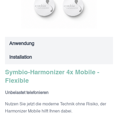
FÜR MEINE TIERE
MOBILE ENDGERÄTE
FÜR MEINE FAHRT & REISEN
MEIN SCHUTZ UNTERWEGS
Anwendung
SYMBIO COSMETICS
Installation
Symbio-Harmonizer 4x Mobile -
GESICHTSPFLEGE
KÖRPERPFLEGE
Flexible
Unbelastet telefonieren
ZAHNPFLEGE
Nutzen Sie jetzt die moderne Technik ohne Risiko, der
Harmonizer Mobile hilft Ihnen dabei.
WEITERE PRODUKTE