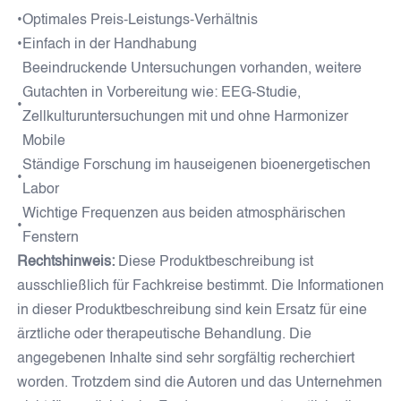
Team
•
Optimales Preis-Leistungs-Verhältnis
Job
•
Einfach in der Handhabung
Umwelt
Beeindruckende Untersuchungen vorhanden, weitere
Methode
Gutachten
Gutachten in Vorbereitung wie: EEG-Studie,
•
Referenzen
Zellkulturuntersuchungen mit und ohne Harmonizer
KONTAKT
Mobile
Ständige Forschung im hauseigenen bioenergetischen
Impressum
•
Datenschutzerklärung
Labor
Wichtige Frequenzen aus beiden atmosphärischen
•
Fenstern
Rechtshinweis:
Diese Produktbeschreibung ist
ausschließlich für Fachkreise bestimmt. Die Informationen
in dieser Produktbeschreibung sind kein Ersatz für eine
ärztliche oder therapeutische Behandlung. Die
angegebenen Inhalte sind sehr sorgfältig recherchiert
worden. Trotzdem sind die Autoren und das Unternehmen