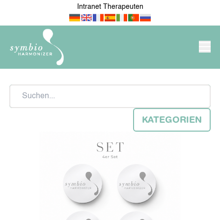
Intranet Therapeuten
PRODUKTE/SHOP
Suchen
SYMBIO-HARMONIZER
KATEGORIEN
NEU IM SHOP
FÜR MEINE WOHNUNG /
MEIN HAUS
MEIN ARBEITSPLATZ &
FÜR ÄRZTE &
UNTERNEHMEN
THERAPEUTEN