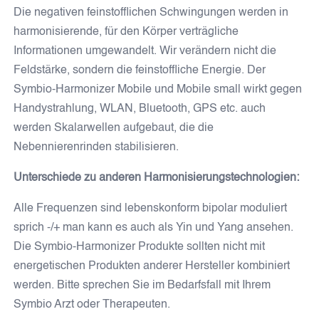
Die negativen feinstofflichen Schwingungen werden in
harmonisierende, für den Körper verträgliche
Informationen umgewandelt. Wir verändern nicht die
SOJALL
HARMONIS-TROPFEN
Feldstärke, sondern die feinstoffliche Energie. Der
Symbio-Harmonizer Mobile und Mobile small wirkt gegen
Handystrahlung, WLAN, Bluetooth, GPS etc. auch
werden Skalarwellen aufgebaut, die die
DORA OXYGEN
MEINE GESUNDE
ERNÄHRUNG
Nebennierenrinden stabilisieren.
ÄRZTE & THERAPEUTEN
Unterschiede zu anderen Harmonisierungstechnologien:
Symbio-Harmonizer M.E.D.
Symbio-Harmonizer Tube
Alle Frequenzen sind lebenskonform bipolar moduliert
NEWS
sprich -/+ man kann es auch als Yin und Yang ansehen.
Die Symbio-Harmonizer Produkte sollten nicht mit
Blogbeiträge
energetischen Produkten anderer Hersteller kombiniert
Neuigkeiten
EVENTS
werden. Bitte sprechen Sie im Bedarfsfall mit Ihrem
Symbio Arzt oder Therapeuten.
ÜBER UNS